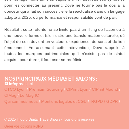
pour les connecter au présent. Dove ne tourne pas le dos à la
douceur qui a fait son succès ; elle la réactualise dans un langage
adapté à 2025, où performance et responsabilité vont de pair.
Résultat : cette refonte ne se limite pas à un lifting de flacon ou à
une nouvelle formule. Elle illustre une transformation culturelle, où
l’objet de soin devient un vecteur d’expérience, de sens et de lien
émotionnel. En assumant cette réinvention, Dove rappelle à
toutes les marques patrimoniales qu’il n’existe pas de statut
acquis : pour durer, il faut oser se redéfinir.
NOS PRINCIPAUX MÉDIAS ET SALONS :
CTCO Lyon
/
Premium Sourcing
/
C!Print Lyon
/
C!Print Madrid
/
C!Mag
/
Le Mag IC
Qui sommes-nous
/
Mentions légales et CGU
/
RGPD / GDPR
/
© 2025 Infopro Digital Trade Shows - Tous droits réservés
Gérer vos options RGPD