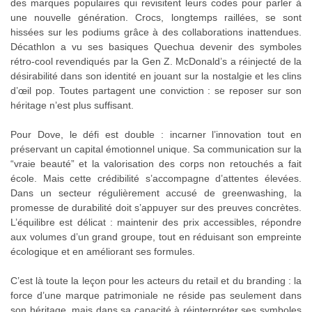
des marques populaires qui revisitent leurs codes pour parler à
une nouvelle génération. Crocs, longtemps raillées, se sont
hissées sur les podiums grâce à des collaborations inattendues.
Décathlon a vu ses basiques Quechua devenir des symboles
rétro-cool revendiqués par la Gen Z. McDonald’s a réinjecté de la
désirabilité dans son identité en jouant sur la nostalgie et les clins
d’œil pop. Toutes partagent une conviction : se reposer sur son
héritage n’est plus suffisant.
Pour Dove, le défi est double : incarner l’innovation tout en
préservant un capital émotionnel unique. Sa communication sur la
“vraie beauté” et la valorisation des corps non retouchés a fait
école. Mais cette crédibilité s’accompagne d’attentes élevées.
Dans un secteur régulièrement accusé de greenwashing, la
promesse de durabilité doit s’appuyer sur des preuves concrètes.
L’équilibre est délicat : maintenir des prix accessibles, répondre
aux volumes d’un grand groupe, tout en réduisant son empreinte
écologique et en améliorant ses formules.
C’est là toute la leçon pour les acteurs du retail et du branding : la
force d’une marque patrimoniale ne réside pas seulement dans
son héritage, mais dans sa capacité à réinterpréter ses symboles