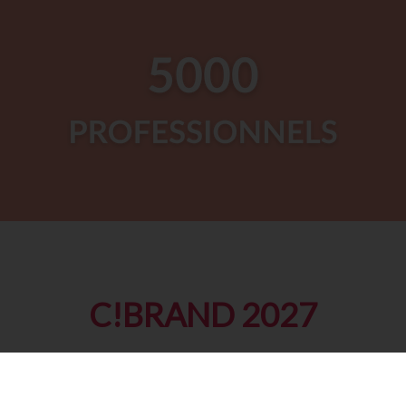
C!BRAND 2027
C!Brand revient pour sa troisième édition les 24
& 25 mars 2027 à Paris Expo Porte de Versailles,