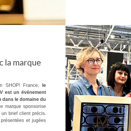
c la marque
ion SHOP! France,
le
LV est un événement
om dans le domaine du
e marque sponsorise
n brief client précis.
t présentées et jugées