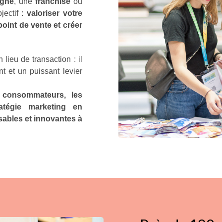
igne
, une
franchise
ou
ectif :
valoriser votre
point de vente et créer
lieu de transaction : il
t et un puissant levier
s consommateurs, les
atégie marketing en
sables et innovantes à