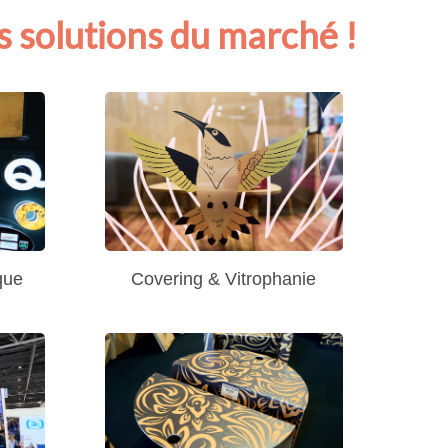
s solutions du marché !
Covering & Vitrophanie
que