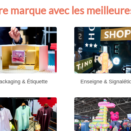
re marque avec les meilleure
ackaging & Étiquette
Enseigne & Signaléti