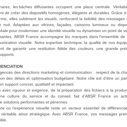
hares, les bâches diffusantes occupent une place centrale. Véritab
nt de créer des dispositifs homogènes, élégants et durables. Grâce à l
me, elles subliment les visuels, renforcent la lisibilité des message
nuit. Adaptées aux vitrines, façades, caissons lumineux ou dispos
idéale pour moderniser une identité visuelle ou dynamiser un point de v
usantes, ABSR France accompagne les marques dans l’ensemble de le
nication visuelle. Notre expertise technique, la qualité de nos équip
t de garantir une restitution fidèle des couleurs, une grande pré
supports.
RENCIATION
ences des directions marketing et communication : respect de la ch
stion des délais et optimisation budgétaire. Notre rôle est d’être un pa
n support concret, qualitatif et impactant.
avec rigueur et exigence, de la préparation des fichiers à la product
une culture du service et du conseil, fait d’ABSR France un ac
e solutions performantes et pérennes.
e où l’expérience visuelle reste un vecteur essentiel de différenciat
 véritable atout stratégique. Avec ABSR France, vos messages pren
ité.