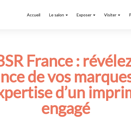
Accueil
Le salon
Exposer
Visiter
SR France : révélez
ance de vos marques
expertise d’un impr
engagé