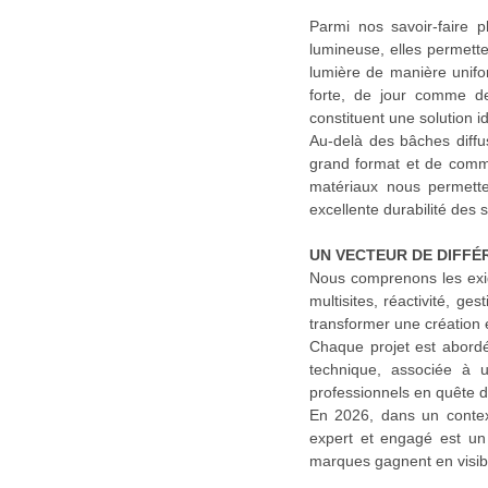
Parmi nos savoir-faire p
lumineuse, elles permette
lumière de manière unifor
forte, de jour comme de 
constituent une solution 
Au-delà des bâches diff
grand format et de commu
matériaux nous permetten
excellente durabilité des 
UN VECTEUR DE DIFFÉ
Nous comprenons les exig
multisites, réactivité, ge
transformer une création e
Chaque projet est abordé 
technique, associée à 
professionnels en quête d
En 2026, dans un context
expert et engagé est un
marques gagnent en visibil