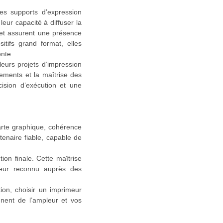
les supports d’expression
eur capacité à diffuser la
s et assurent une présence
itifs grand format, elles
ente.
urs projets d’impression
ements et la maîtrise des
cision d’exécution et une
arte graphique, cohérence
rtenaire fiable, capable de
ion finale. Cette maîtrise
teur reconnu auprès des
ion, choisir un imprimeur
nent de l’ampleur et vos