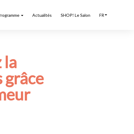
Programme
Actualités
SHOP! Le Salon
FR
 la
 grâce
imeur