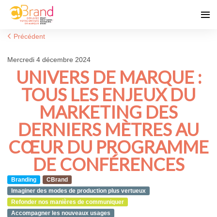
Précédent
mercredi 4 décembre 2024
UNIVERS DE MARQUE :
TOUS LES ENJEUX DU
MARKETING DES
DERNIERS MÈTRES AU
CŒUR DU PROGRAMME
DE CONFÉRENCES
Branding
CBrand
Imaginer des modes de production plus vertueux
Refonder nos manières de communiquer
Accompagner les nouveaux usages