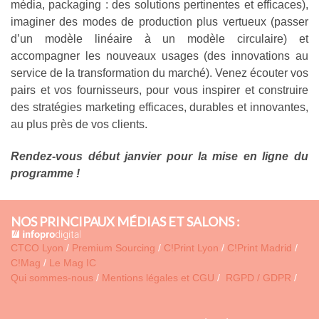
média, packaging : des solutions pertinentes et efficaces),
imaginer des modes de production plus vertueux (passer
d’un modèle linéaire à un modèle circulaire) et
accompagner les nouveaux usages (des innovations au
service de la transformation du marché). Venez écouter vos
pairs et vos fournisseurs, pour vous inspirer et construire
des stratégies marketing efficaces, durables et innovantes,
au plus près de vos clients.
Rendez-vous début janvier pour la mise en ligne du
programme !
NOS PRINCIPAUX MÉDIAS ET SALONS :
CTCO Lyon
/
Premium Sourcing
/
C!Print Lyon
/
C!Print Madrid
/
C!Mag
/
Le Mag IC
Qui sommes-nous
/
Mentions légales et CGU
/
RGPD / GDPR
/