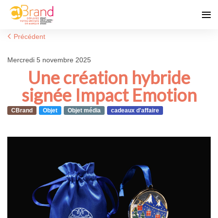
Précédent
mercredi 5 novembre 2025
Une création hybride
signée Impact Emotion
CBrand
Objet
Objet média
cadeaux d'affaire