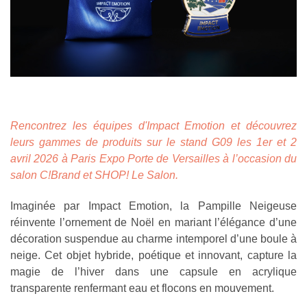
Rencontrez les équipes d'Impact Emotion et découvrez
leurs gammes de produits sur le stand G09 les 1er et 2
avril 2026 à Paris Expo Porte de Versailles à l’occasion du
salon C!Brand et SHOP! Le Salon.
Imaginée par Impact Emotion, la Pampille Neigeuse
réinvente l’ornement de Noël en mariant l’élégance d’une
décoration suspendue au charme intemporel d’une boule à
neige. Cet objet hybride, poétique et innovant, capture la
magie de l’hiver dans une capsule en acrylique
transparente renfermant eau et flocons en mouvement.