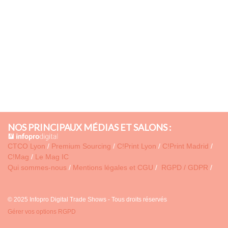
NOS PRINCIPAUX MÉDIAS ET SALONS :
CTCO Lyon
/
Premium Sourcing
/
C!Print Lyon
/
C!Print Madrid
/
C!Mag
/
Le Mag IC
Qui sommes-nous
/
Mentions légales et CGU
/
RGPD / GDPR
/
© 2025 Infopro Digital Trade Shows - Tous droits réservés
Gérer vos options RGPD