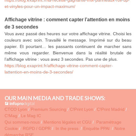
et-vinyles-pour-un-impact-maximum/
Affichage vitrine : comment capter l’attention en moins
de 3 secondes
Vous avez passé des heures sur votre affichage vitrine. Choisi les
couleurs avec soin. Travaillé le message. Imprimé sur du beau
papier. Et pourtant… les passants continuent de marcher sans
même vous regarder. Bienvenue dans la réalité brutale de
l’affichage vitrine : vous avez 3 secondes. Pas une de plus.
https://blog.exaprint.fr/affichage-vitrine-comment-capter-
lattention-en-moins-de-3-secondes/
OUR MAIN MEDIA AND TRADE SHOWS:
CTCO Lyon
/
Premium Sourcing
/
C!Print Lyon
/
C!Print Madrid
/
C!Mag
/
Le Mag IC
Qui sommes-nous
/
Mentions légales et CGU
/
Paramétrage
Cookie
/
RGPD / GDPR
/
In the press
/
Enquête PPAI
/
Notre
démarche RSE