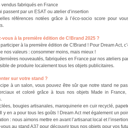
 vendus fabriqués en France
i passent par un ESAT ou atelier d’insertion
les références notées grâce à l’éco-socio score pour vous f
s.
z-vous à la première édition de C!Brand 2025 ?
rticiper à la première édition de C!Brand ! Pour Dream Act, c’e
e nos valeurs : consommer moins, mais mieux !
dernières nouveautés, fabriquées en France par nos ateliers par
sible de produire localement tous les objets publicitaires.
enter sur votre stand ?
ipe à un salon, vous pouvez être sûr que notre stand ne pass
ciaux et coloré grâce à tous nos objets Made in France, 
.
clées, bougies artisanales, maroquinerie en cuir recyclé, papet
 y en a pour tous les goûts ! Dream Act met également un poin
ion : nous aimons mettre en avant l’artisanat local et l’insertion
ous au stand A37 pour découvrir tous nos objets pour vos futu