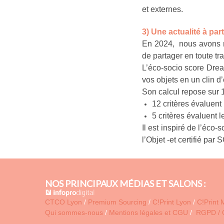
et externes.
3) Une actualité à par
En 2024, nous avons mi
de partager en toute t
L’éco-socio score Drea
vos objets en un clin d’
Son calcul repose sur 1
12 critères évaluent
5 critères évaluent 
Il est inspiré de l’éc
l’Objet -et certifié par
NOS PRINCIPAUX MÉDIAS ET SALONS :
CTCO Lyon
/
Premium Sourcing
/
C!Print Lyon
/
C!Print 
Qui sommes-nous
/
Mentions légales et CGU
/
RGPD /