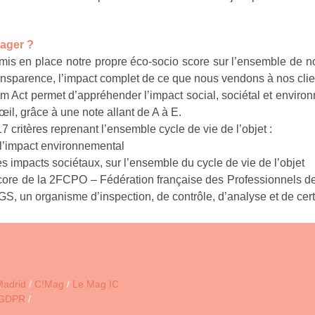
tager ?
s en place notre propre éco-socio score sur l’ensemble de nos
ransparence, l’impact complet de ce que nous vendons à nos clie
m Act permet d’appréhender l’impact social, sociétal et envir
œil, grâce à une note allant de A à E.
7 critères reprenant l’ensemble cycle de vie de l’objet :
 l’impact environnemental
les impacts sociétaux, sur l’ensemble du cycle de vie de l’objet
o-score de la 2FCPO – Fédération française des Professionnels 
 SGS, un organisme d’inspection, de contrôle, d’analyse et de certi
Madrid
/
C!Mag
/
Le Mag IC
 GDPR
/