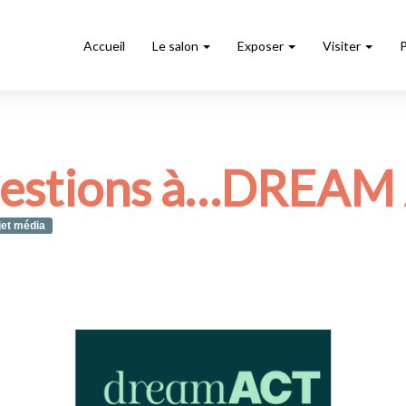
Accueil
Le salon
Exposer
Visiter
uestions à…DREAM
jet média